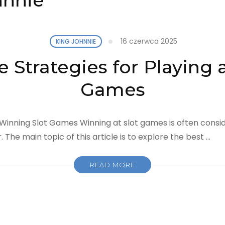
16 czerwca 2025
KING JOHNNIE
 Strategies for Playing
Games
 Winning Slot Games Winning at slot games is often consid
. The main topic of this article is to explore the best …
READ MORE