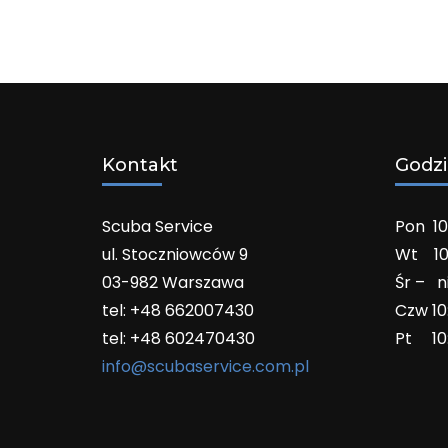
Kontakt
Godzi
Scuba Service
Pon 10
ul. Stoczniowców 9
Wt 10
03-982 Warszawa
Śr – n
tel: +48 662007430
Czw 10
tel: +48 602470430
Pt 10:
info@scubaservice.com.pl