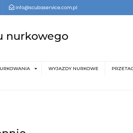
info@scubaservice.com.pl
tu nurkowego
NURKOWANIA
WYJAZDY NURKOWE
PRZETA
hnnie