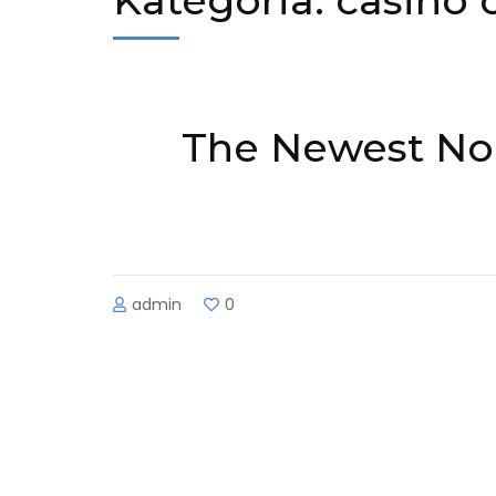
The Newest No
admin
0