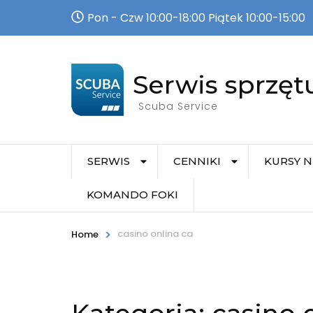
Pon - Czw 10:00-18:00 Piątek 10:00-15:00
Serwis sprzę
Scuba Service
SERWIS
CENNIKI
KURSY 
KOMANDO FOKI
>
casino onlina ca
Home
Kategoria:
casino 