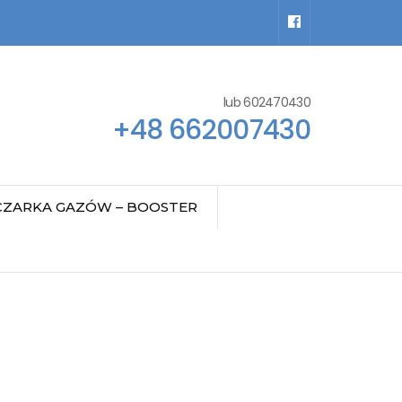
lub 602470430
+48 662007430
CZARKA GAZÓW – BOOSTER