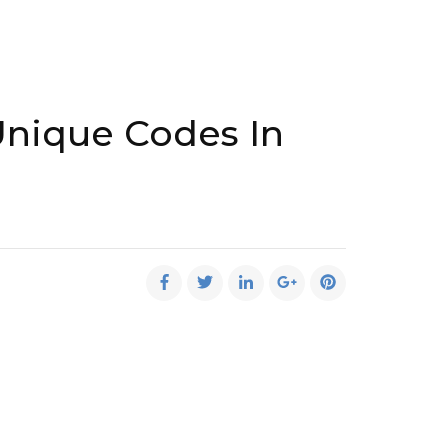
nique Codes In