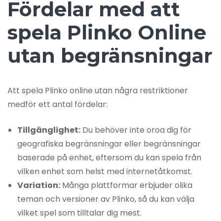
Fördelar med att
spela Plinko Online
utan begränsningar
Att spela Plinko online utan några restriktioner
medför ett antal fördelar:
Tillgänglighet:
Du behöver inte oroa dig för
geografiska begränsningar eller begränsningar
baserade på enhet, eftersom du kan spela från
vilken enhet som helst med internetåtkomst.
Variation:
Många plattformar erbjuder olika
teman och versioner av Plinko, så du kan välja
vilket spel som tilltalar dig mest.