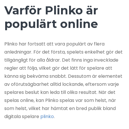
Varför Plinko är
populärt online
Plinko har fortsatt att vara populärt av flera
anledningar. För det första, spelets enkelhet gör det
tillgängligt för alla åldrar. Det finns inga invecklade
regler att följa, vilket gör det lätt för spelare att
känna sig bekväma snabbt. Dessutom är elementet
av oförutsägbarhet alltid lockande, eftersom varje
spelares beslut kan leda till olika resultat. När det
spelas online, kan Plinko spelas var som helst, när
som helst, vilket har hämtat en bred publik bland
digitala spelare
plinko
.