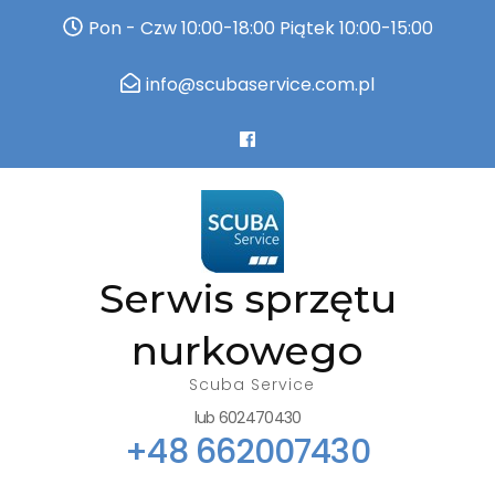
Pon - Czw 10:00-18:00 Piątek 10:00-15:00
info@scubaservice.com.pl
Serwis sprzętu
nurkowego
Scuba Service
lub 602470430
+48 662007430