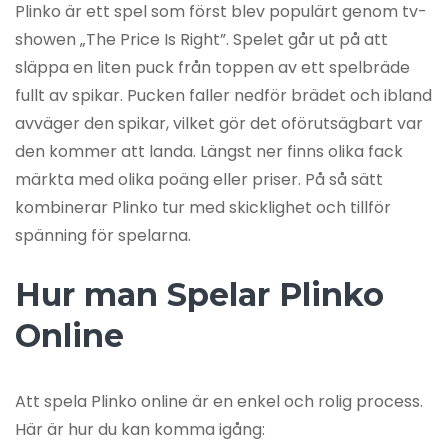
Plinko är ett spel som först blev populärt genom tv-
showen „The Price Is Right”. Spelet går ut på att
släppa en liten puck från toppen av ett spelbräde
fullt av spikar. Pucken faller nedför brädet och ibland
avväger den spikar, vilket gör det oförutsägbart var
den kommer att landa. Längst ner finns olika fack
märkta med olika poäng eller priser. På så sätt
kombinerar Plinko tur med skicklighet och tillför
spänning för spelarna.
Hur man Spelar Plinko
Online
Att spela Plinko online är en enkel och rolig process.
Här är hur du kan komma igång: