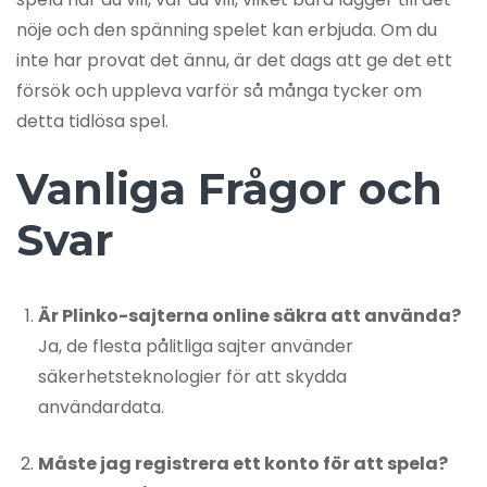
nöje och den spänning spelet kan erbjuda. Om du
inte har provat det ännu, är det dags att ge det ett
försök och uppleva varför så många tycker om
detta tidlösa spel.
Vanliga Frågor och
Svar
Är Plinko-sajterna online säkra att använda?
Ja, de flesta pålitliga sajter använder
säkerhetsteknologier för att skydda
användardata.
Måste jag registrera ett konto för att spela?