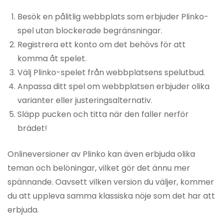
Besök en pålitlig webbplats som erbjuder Plinko-
spel utan blockerade begränsningar.
Registrera ett konto om det behövs för att
komma åt spelet.
Välj Plinko-spelet från webbplatsens spelutbud.
Anpassa ditt spel om webbplatsen erbjuder olika
varianter eller justeringsalternativ.
Släpp pucken och titta när den faller nerför
brädet!
Onlineversioner av Plinko kan även erbjuda olika
teman och belöningar, vilket gör det ännu mer
spännande. Oavsett vilken version du väljer, kommer
du att uppleva samma klassiska nöje som det har att
erbjuda.