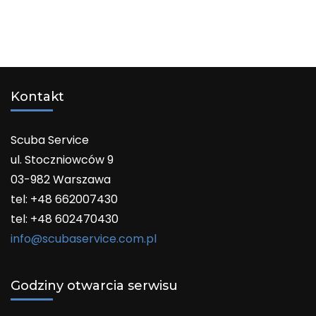
Kontakt
Scuba Service
ul. Stoczniowców 9
03-982 Warszawa
tel: +48 662007430
tel: +48 602470430
info@scubaservice.com.pl
Godziny otwarcia serwisu