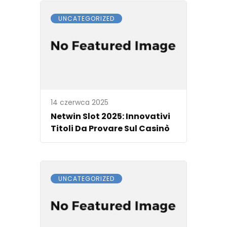
UNCATEGORIZED
14 czerwca 2025
Netwin Slot 2025: Innovativi
Titoli Da Provare Sul Casinò
UNCATEGORIZED