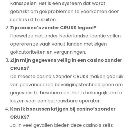
Kansspelen. Het is een systeem dat wordt
gebruikt om gokproblemen te voorkomen door
spelers uit te sluiten.
Zijn casino’s zonder CRUKS legaal?
Hoewel ze niet onder Nederlandse licentie vallen,
opereren ze vaak vanuit landen met eigen
gokautoriteiten en vergunningen.
Zijn mijn gegevens veilig in een casino zonder
CRUKS?
De meeste casino’s zonder CRUKS maken gebruik
van geavanceerde beveiligingstechnologieën om
gegevens te beschermen. Het is belangrijk om te
kiezen voor een betrouwbare operator.
Kan ik bonussen krijgen bij casino’s zonder
CRUKS?
Ja, in veel gevallen bieden deze casino’s zelfs