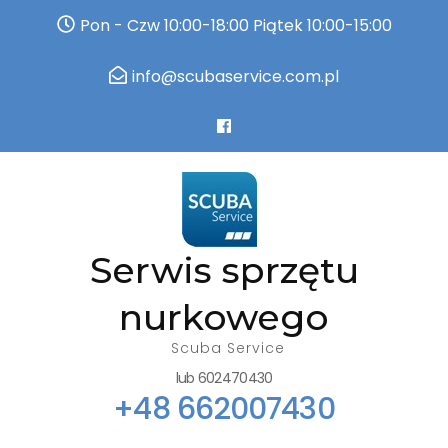
Pon - Czw 10:00-18:00 Piątek 10:00-15:00
info@scubaservice.com.pl
Serwis sprzętu
nurkowego
Scuba Service
lub 602470430
+48 662007430