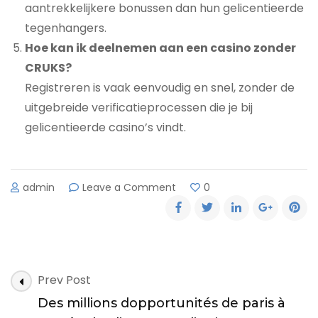
aantrekkelijkere bonussen dan hun gelicentieerde
tegenhangers.
Hoe kan ik deelnemen aan een casino zonder
CRUKS?
Registreren is vaak eenvoudig en snel, zonder de
uitgebreide verificatieprocessen die je bij
gelicentieerde casino’s vindt.
on
admin
Leave a Comment
0
Casino
Zonder
CRUKS:
Beter
Dan
Post
Gelicentieerd
Prev Post
Casino
Navigation
Des millions dopportunités de paris à
–