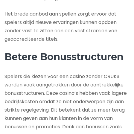
Het brede aanbod aan spellen zorgt ervoor dat
spelers altijd nieuwe ervaringen kunnen opdoen
zonder vast te zitten aan een vast stramien van
geaccrediteerde titels.
Betere Bonusstructuren
Spelers die kiezen voor een casino zonder CRUKS
worden vaak aangetrokken door de aantrekkelijke
bonusstructuren. Deze casino’s hebben vaak lagere
bedrijfskosten omdat ze niet onderworpen zijn aan
strikte regelgeving. Dit betekent dat ze meer terug
kunnen geven aan hun klanten in de vorm van
bonussen en promoties. Denk aan bonussen zoals: