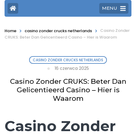
MENU
>
>
Casino Zonder
Home
casino zonder crucks netherlands
CRUKS: Beter Dan Gelicentieerd Casino – Hier is Waarom
CASINO ZONDER CRUCKS NETHERLANDS
16 czerwca 2025
Casino Zonder CRUKS: Beter Dan
Gelicentieerd Casino – Hier is
Waarom
Casino Zonder