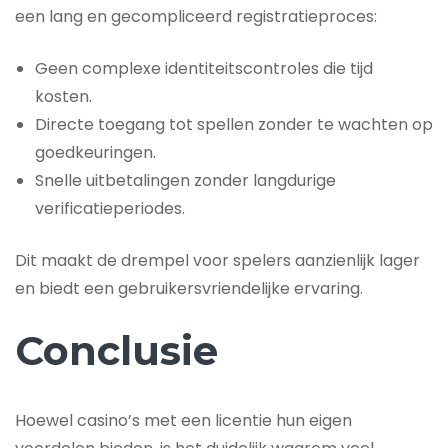
een lang en gecompliceerd registratieproces:
Geen complexe identiteitscontroles die tijd
kosten.
Directe toegang tot spellen zonder te wachten op
goedkeuringen.
Snelle uitbetalingen zonder langdurige
verificatieperiodes.
Dit maakt de drempel voor spelers aanzienlijk lager
en biedt een gebruikersvriendelijke ervaring.
Conclusie
Hoewel casino’s met een licentie hun eigen